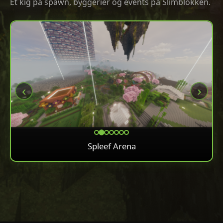
Et kig på spawn, byggerier og events på Slimblokken.
‹
›
Spleef Arena