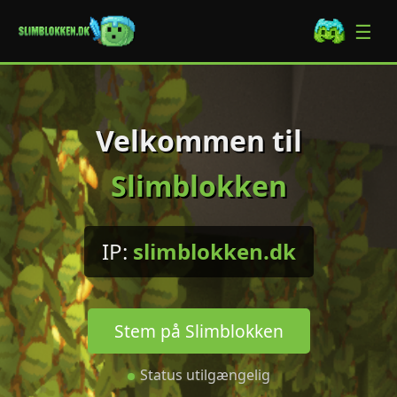
☰
Velkommen til
Slimblokken
IP:
slimblokken.dk
Stem på Slimblokken
Status utilgængelig